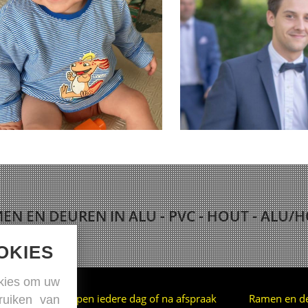
EN EN DEUREN IN ALU - PVC - HOUT - ALU/
OKIES
kies om uw
Open iedere dag of na afspraak
Ramen en d
ruiken van